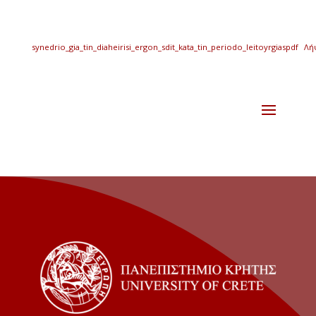
synedrio_gia_tin_diaheirisi_ergon_sdit_kata_tin_periodo_leitoyrgiaspdf
Λή