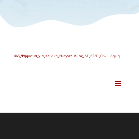
465_Ψήφισμα_για_Κλινική_Ευαγγελισμός_ΔΣ_ΕΤΕΠ_ΠΚ-1
Λήψη