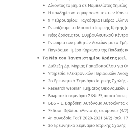
Δίνοντας το βήμα σε Νομπελίστες Χημείας (P
Η πανδημία «στο μικροσκόπιο» των Κοινωνι
9 Φεβρουαρίου: Παγκόσμια Ημέρας Ελληνική
Γνωρίζουμε το Μουσείο Ιατρικής Κρήτης (σελ
Νέες δράσεις του Συμβουλευτικού Κέντρου 
Γνωριμία των μαθητών Λυκείων με το Τμήμα
Παγκόσμια Ημέρα Καρκίνου της Παιδικής και 
Τα Νέα του Πανεπιστημίου Κρήτης
(σελ. 
Διάλεξη Δρ. Μαρίας Παπαδοπούλου για Οντολ
Υπηρεσία Ηλεκτρονικών Περιοδικών Ανοιχτή
2ο Ερευνητικό Σεμινάριο Ιατρικής Σχολής – 
Research webinar Τμήματος Οικονομικών Επι
Βιωματικό σεμινάριο ΣΚΦ: Εξ αποστάσεως ε
BBS – Ε. Βαρδάκη: Αυτόνομα Αυτοκίνητα και 
Έκδοση βιβλίου «Ξενιστής σε άμυνα» (4/2) (
4η συνεδρία TotT 2020-2021 (4/2) (σελ. 17)
3ο Ερευνητικό Σεμινάριο Ιατρικής Σχολής – Ι