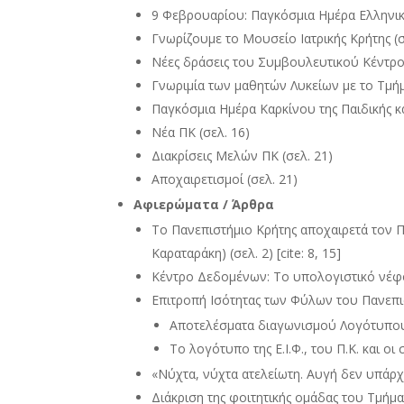
9 Φεβρουαρίου: Παγκόσμια Ημέρα Ελληνικ
Γνωρίζουμε το Μουσείο Ιατρικής Κρήτης (σ
Νέες δράσεις του Συμβουλευτικού Κέντρο
Γνωριμία των μαθητών Λυκείων με το Τμήμ
Παγκόσμια Ημέρα Καρκίνου της Παιδικής κα
Νέα ΠΚ (σελ. 16)
Διακρίσεις Μελών ΠΚ (σελ. 21)
Αποχαιρετισμοί (σελ. 21)
Αφιερώματα / Άρθρα
Το Πανεπιστήμιο Κρήτης αποχαιρετά τον 
Καραταράκη) (σελ. 2) [cite: 8, 15]
Κέντρο Δεδομένων: Το υπολογιστικό νέφος 
Επιτροπή Ισότητας των Φύλων του Πανεπιστημ
Αποτελέσματα διαγωνισμού Λογότυπου της
Το λογότυπο της Ε.Ι.Φ., του Π.Κ. και οι 
«Νύχτα, νύχτα ατελείωτη. Αυγή δεν υπάρχει
Διάκριση της φοιτητικής ομάδας του Τμήματ