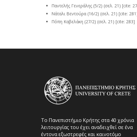
Παντελής Γενεράλης (5/2) (σελ. 21) [cite: 2
Νάταλι Βεντούρα (16/2) (σελ. 21) [cite: 281
Πόπη Καβελάκη (27/2) (σελ. 21) [cite: 283]
Το Πανεπιστήμιο Κρήτης στα 40 χρόνια
λειτουργίας του έχει αναδειχθεί σε ένα
έντονα εξωστρεφές και καινοτόμο