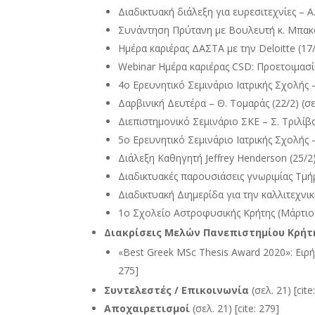
Διαδικτυακή διάλεξη για ευρεσιτεχνίες – Α.
Συνάντηση Πρύτανη με Βουλευτή κ. Μπακογι
Ημέρα καριέρας ΔΑΣΤΑ με την Deloitte (17/2)
Webinar Ημέρα καριέρας CSD: Προετοιμασία 
4ο Ερευνητικό Σεμινάριο Ιατρικής Σχολής – 
Δαρβινική Δευτέρα – Θ. Τομαράς (22/2) (σελ
Διεπιστημονικό Σεμινάριο ΣΚΕ – Σ. Τριλίβα,
5ο Ερευνητικό Σεμινάριο Ιατρικής Σχολής – 
Διάλεξη Καθηγητή Jeffrey Henderson (25/2) (
Διαδικτυακές παρουσιάσεις γνωριμίας Τμήμα
Διαδικτυακή Διημερίδα για την καλλιτεχνική
1ο Σχολείο Αστροφυσικής Κρήτης (Μάρτιος-
Διακρίσεις Μελών Πανεπιστημίου Κρήτ
«Best Greek MSc Thesis Award 2020»: Ειρήν
275]
Συντελεστές / Επικοινωνία
(σελ. 21) [cite
Αποχαιρετισμοί
(σελ. 21) [cite: 279]