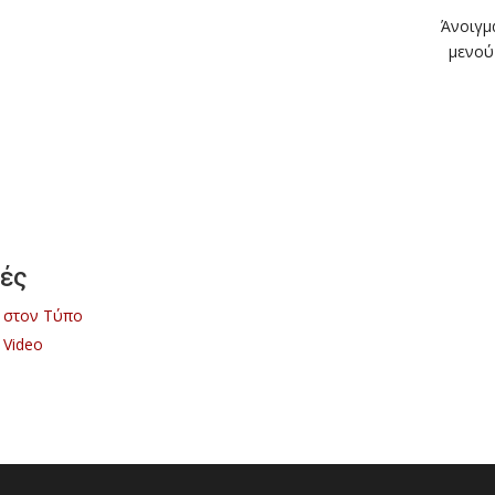
Άνοιγμ
μενού
ές
 στον Τύπο
 Video