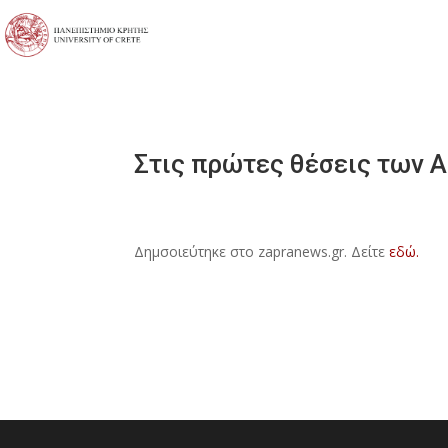
Στις πρώτες θέσεις των Α
Δημσοιεύτηκε στο zapranews.gr. Δείτε
εδώ.