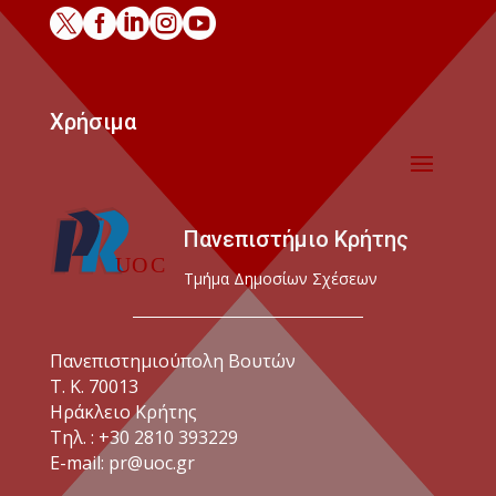





Χρήσιμα
Πανεπιστήμιο Κρήτης
Τμήμα Δημοσίων Σχέσεων
Πανεπιστημιούπολη Βουτών
Τ. Κ. 70013
Ηράκλειο Κρήτης
Τηλ. : +30 2810 393229
E-mail: pr@uoc.gr