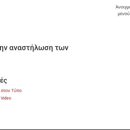
Άνοιγμ
μενού
την αναστήλωση των
ές
 στον Τύπο
 Video