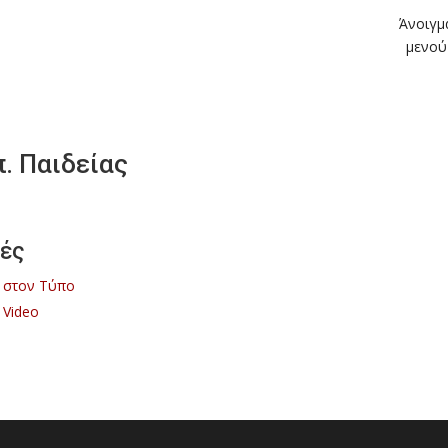
Άνοιγμ
μενού
. Παιδείας
ές
 στον Τύπο
 Video