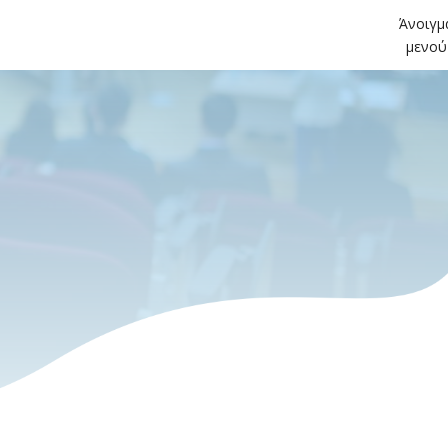
Άνοιγμ
μενού