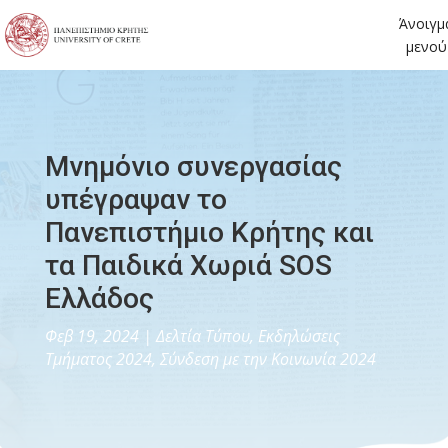
Άνοιγμ
μενού
Μνημόνιο συνεργασίας
υπέγραψαν το
Πανεπιστήμιο Κρήτης και
τα Παιδικά Χωριά SOS
Ελλάδος
Φεβ 19, 2024
|
Δελτία Τύπου
,
Εκδηλώσεις
Τμήματος 2024
,
Σύνδεση με την Κοινωνία 2024